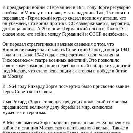
В преддверии войны с Германией в 1941 году Зорге регулярно
сообщал в Москву о готовящемся нападении. Так, 15 июня он
передавал: «Германский курьер сказал военному атташе, что
он убежден, что война против СССР задерживается, вероятно,
до конца июня». А 20 июня: «Германский посол в Токио Отт
сказал мне, что война между Германией и СССР неизбежна».
Он передал стратегически важные сведения о том, что
Япония не намерена атаковать Советский Союз до конца 1941
года и в начале 1942 года, а сосредоточит свои усилия на
Тихоокеанском театре военных действий. Это позволило
советскому командованию перебросить 26 сибирских дивизий
под Москву, что стало решающим фактором в победе в битве
за Москву.
В 1964 году Рихарду Зорге посмертно было присвоено звание
Героя Советского Союза.
Имя Рихарда Зорге стало для грядущих поколений символом
преданности великому делу борьбы за мир, символом
мужества и героизма.
В Москве именем Зорге названы улица в нашем Хорошевском
районе и станция Московского центрального кольца. Также в