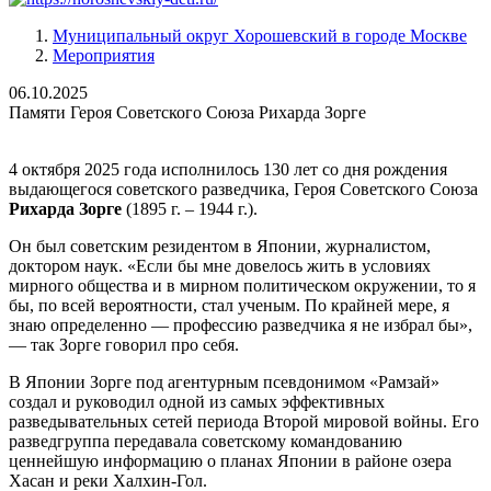
Муниципальный округ Хорошевский в городе Москве
Мероприятия
06.10.2025
Памяти Героя Советского Союза Рихарда Зорге
4 октября 2025 года исполнилось 130 лет со дня рождения
выдающегося советского разведчика, Героя Советского Союза
Рихарда Зорге
(1895 г. – 1944 г.).
Он был советским резидентом в Японии, журналистом,
доктором наук. «Если бы мне довелось жить в условиях
мирного общества и в мирном политическом окружении, то я
бы, по всей вероятности, стал ученым. По крайней мере, я
знаю определенно — профессию разведчика я не избрал бы»,
— так Зорге говорил про себя.
В Японии Зорге под агентурным псевдонимом «Рамзай»
создал и руководил одной из самых эффективных
разведывательных сетей периода Второй мировой войны. Его
разведгруппа передавала советскому командованию
ценнейшую информацию о планах Японии в районе озера
Хасан и реки Халхин-Гол.