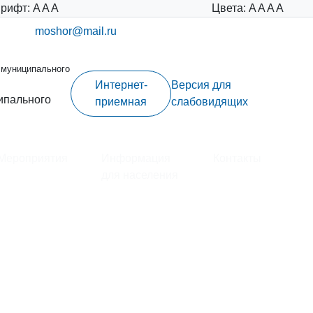
рифт:
A
A
A
Цвета:
A
A
A
A
moshor@mail.ru
 муниципального
Интернет-
Версия для
ипального
приемная
слабовидящих
Мероприятия
Информация
Контакты
для населения