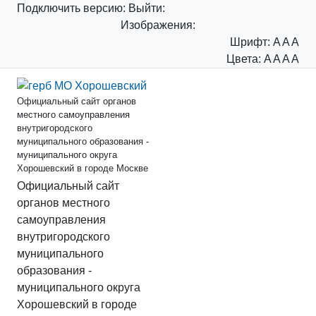
Подключить
версию:
Выйти:
Изображения:
Шрифт:
A
A
A
Цвета:
A
A
A
A
Официальный сайт органов
местного самоуправления
внутригородского
муниципального образования -
муниципального округа
Хорошевский в городе Москве
Официальный сайт
органов местного
самоуправления
внутригородского
муниципального
образования -
муниципального округа
Хорошевский в городе