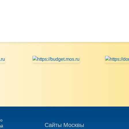
го
Сайты Москвы
ий