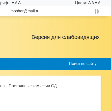
рифт:
A
A
A
Цвета:
A
A
A
A
moshor@mail.ru
Версия для слабовидящих
Поиск по сайту
тов
Постоянные комиссии СД