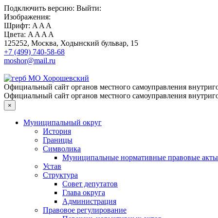
Подключить
версию:
Выйти:
Изображения:
Шрифт:
A
A
A
Цвета:
A
A
A
A
125252, Москва, Ходынский бульвар, 15
+7 (499) 740-58-68
moshor@mail.ru
Официальный сайт органов местного самоуправления внутриго
Официальный сайт органов местного самоуправления внутриго
×
Муниципальный округ
История
Границы
Символика
Муниципальные нормативные правовые акты
Устав
Структура
Совет депутатов
Глава округа
Администрация
Правовое регулирование