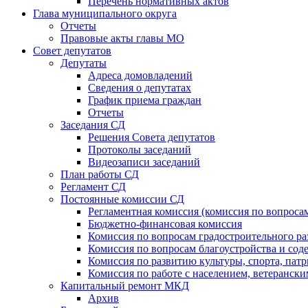
Перечень нормативных актов
Глава муниципального округа
Отчеты
Правовые акты главы МО
Совет депутатов
Депутаты
Адреса домовладений
Сведения о депутатах
График приема граждан
Отчеты
Заседания СД
Решения Совета депутатов
Протоколы заседаний
Видеозаписи заседаний
План работы СД
Регламент СД
Постоянные комиссии СД
Регламентная комиссия (комиссия по вопросам
Бюджетно-финансовая комиссия
Комиссия по вопросам градостроительного ра
Комиссия по вопросам благоустройства и со
Комиссия по развитию культуры, спорта, пат
Комиссия по работе с населением, ветеранс
Капитальный ремонт МКД
Архив