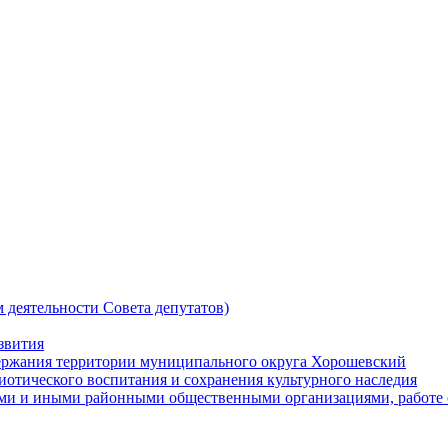
 деятельности Совета депутатов)
звития
держания территории муниципального округа Хорошевский
риотического воспитания и сохранения культурного наследия
кими и иными районными общественными организациями, работе