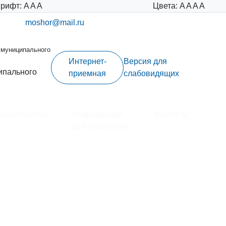
рифт:
A
A
A
Цвета:
A
A
A
A
moshor@mail.ru
 муниципального
Интернет-
Версия для
ипального
приемная
слабовидящих
Мероприятия
Информация
Контакты
для населения