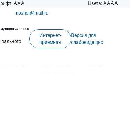
рифт:
A
A
A
Цвета:
A
A
A
A
moshor@mail.ru
 муниципального
Интернет-
Версия для
ипального
приемная
слабовидящих
Мероприятия
Информация
Контакты
для населения